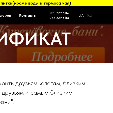
питки(кроме воды и термоса чая)
093 229 6116
алерея
Контакты
UA
RU
044 229 6116
ИФИКАТ
рить друзьям,колегам, близким
м друзьям и самым близким -
ани".