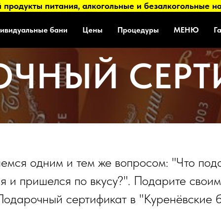
продукты питания, алкогольные и безалкогольные на
ивидуальные бани
Цены
Процедуры
МЕНЮ
Г
ОЧНЫЙ СЕРТ
мся одним и тем же вопросом: "Что пода
я и пришелся по вкусу?". Подарите свои
 Подарочный сертификат в "Куренёвские б