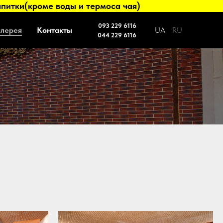
питки(кроме воды и термоса чая)
093 229 6116
алерея
Контакты
UA
RU
044 229 6116