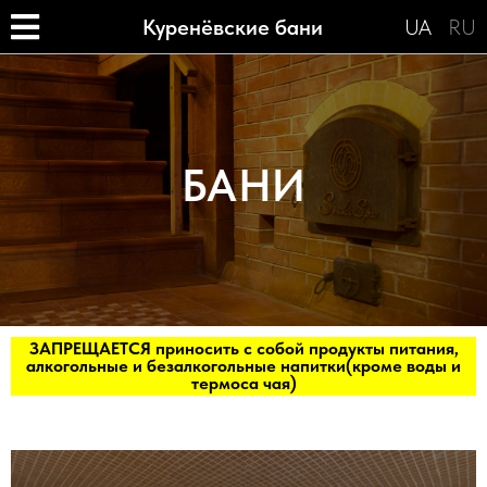
Куренёвские бани
UA
RU
БАНИ
ЗАПРЕЩАЕТСЯ приносить с собой продукты питания,
алкогольные и безалкогольные напитки(кроме воды и
термоса чая)