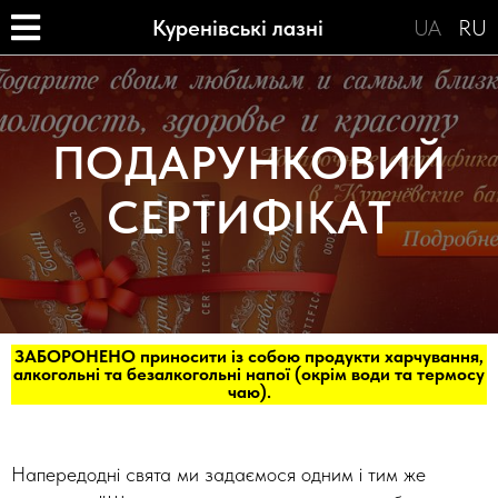
Куренівські лазні
UA
RU
ПОДАРУНКОВИЙ
СЕРТИФІКАТ
ЗАБОРОНЕНО приносити із собою продукти харчування,
алкогольні та безалкогольні напої (окрім води та термосу
чаю).
Напередодні свята ми задаємося одним і тим же